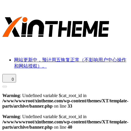
网站更新中，预计周五恢复正常（不影响用户中心操作
和网站授权）。
0
Warning
: Undefined variable $cat_root_id in
/www/wwwroot/xintheme.com/wp-content/themes/XT/template-
parts/archive/banner.php
on line
33
Warning
: Undefined variable $cat_root_id in
/www/wwwroot/xintheme.com/wp-content/themes/XT/template-
parts/archive/banner.php
on line
40