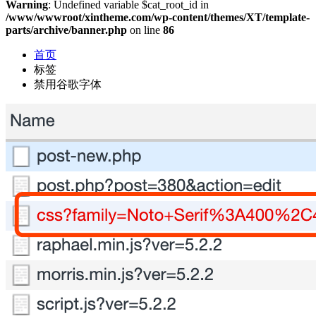
Warning
: Undefined variable $cat_root_id in
/www/wwwroot/xintheme.com/wp-content/themes/XT/template-
parts/archive/banner.php
on line
86
首页
标签
禁用谷歌字体