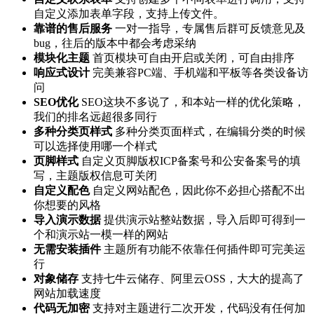
自定义添加表单字段，支持上传文件。
靠谱的售后服务
一对一指导，专属售后群可反馈意见及
bug，往后的版本中都会考虑采纳
模块化主题
首页模块可自由开启或关闭，可自由排序
响应式设计
完美兼容PC端、手机端和平板等各类设备访
问
SEO优化
SEO这块不多说了，和本站一样的优化策略，
我们的排名远超很多同行
多种分类页样式
多种分类页面样式，在编辑分类的时候
可以选择使用哪一个样式
页脚样式
自定义页脚版权ICP备案号和公安备案号的填
写，主题版权信息可关闭
自定义配色
自定义网站配色，因此你不必担心搭配不出
你想要的风格
导入演示数据
提供演示站整站数据，导入后即可得到一
个和演示站一模一样的网站
无需安装插件
主题所有功能不依靠任何插件即可完美运
行
对象储存
支持七牛云储存、阿里云OSS，大大的提高了
网站加载速度
代码无加密
支持对主题进行二次开发，代码没有任何加