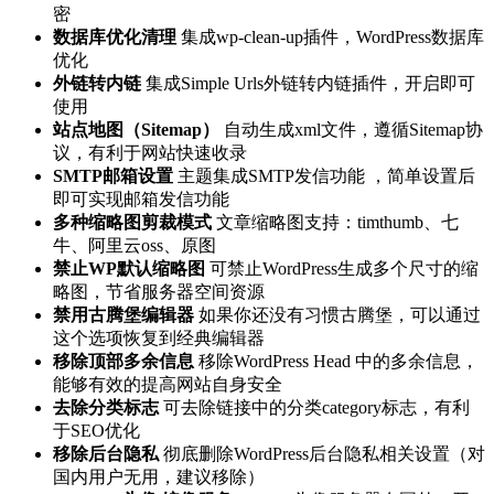
密
数据库优化清理
集成wp-clean-up插件，WordPress数据库
优化
外链转内链
集成Simple Urls外链转内链插件，开启即可
使用
站点地图（Sitemap）
自动生成xml文件，遵循Sitemap协
议，有利于网站快速收录
SMTP邮箱设置
主题集成SMTP发信功能 ，简单设置后
即可实现邮箱发信功能
多种缩略图剪裁模式
文章缩略图支持：timthumb、七
牛、阿里云oss、原图
禁止WP默认缩略图
可禁止WordPress生成多个尺寸的缩
略图，节省服务器空间资源
禁用古腾堡编辑器
如果你还没有习惯古腾堡，可以通过
这个选项恢复到经典编辑器
移除顶部多余信息
移除WordPress Head 中的多余信息，
能够有效的提高网站自身安全
去除分类标志
可去除链接中的分类category标志，有利
于SEO优化
移除后台隐私
彻底删除WordPress后台隐私相关设置（对
国内用户无用，建议移除）