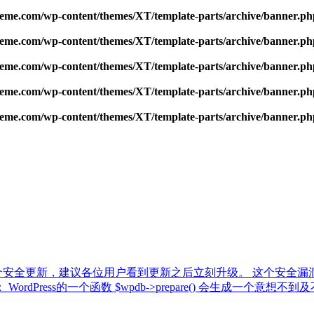
me.com/wp-content/themes/XT/template-parts/archive/banner.ph
me.com/wp-content/themes/XT/template-parts/archive/banner.ph
me.com/wp-content/themes/XT/template-parts/archive/banner.ph
me.com/wp-content/themes/XT/template-parts/archive/banner.ph
me.com/wp-content/themes/XT/template-parts/archive/banner.ph
本发布，这是一个安全更新，建议各位用户看到更新之后立刻升级。 这个安全
情： WordPress的一个函数 $wpdb->prepare() 会生成一个意