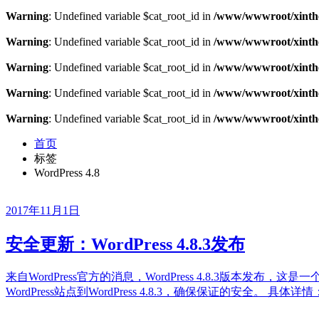
Warning
: Undefined variable $cat_root_id in
/www/wwwroot/xinthe
Warning
: Undefined variable $cat_root_id in
/www/wwwroot/xinthe
Warning
: Undefined variable $cat_root_id in
/www/wwwroot/xinthe
Warning
: Undefined variable $cat_root_id in
/www/wwwroot/xinthe
Warning
: Undefined variable $cat_root_id in
/www/wwwroot/xinthe
首页
标签
WordPress 4.8
2017年11月1日
安全更新：WordPress 4.8.3发布
来自WordPress官方的消息，WordPress 4.8.3版
WordPress站点到WordPress 4.8.3，确保保证的安全。 具体详