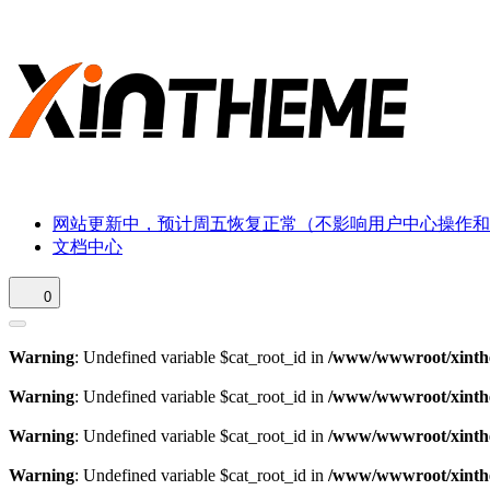
网站更新中，预计周五恢复正常（不影响用户中心操作和
文档中心
0
Warning
: Undefined variable $cat_root_id in
/www/wwwroot/xinthe
Warning
: Undefined variable $cat_root_id in
/www/wwwroot/xinthe
Warning
: Undefined variable $cat_root_id in
/www/wwwroot/xinthe
Warning
: Undefined variable $cat_root_id in
/www/wwwroot/xinthe