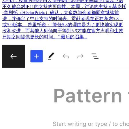
3月初，WordPress使用人员开始讨论在使用率降至1％以下后
不久放弃对IE11的支持的可能性。本周，讨论的主持人赫克托
·普列托（HéctorPrieto）确认，大多数与会者都同意继续前
进，并确定了中止支持的时间表。贡献者现在正在考虑5.8，
或5.9版本。 普里托说：“降低5.8的理由是为了更快地实现更
改和改进，而其他人则倾向于等到5.9才能在官方声明和生效
日期之间提供更长的时间。” 最后的召集...