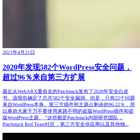
2021年4月21日
2020年发现582个WordPress安全问题，
超过96％来自第三方扩展
最近从WebARX重命名的Patchstack发布了2020年安全白皮
书。该报告确定了总共582个安全漏洞。但是，只有22个问题
来自WordPress本身。第三方插件和主题占剩余的96.22％，所
以奉劝大家千万不要使用来路不明的盗版WordPress插件和盗
版WordPress主题。 “这些都是Patchstack内部研究团队，
Patchstack Red Team社区，第三方安全供应商以及其他独...