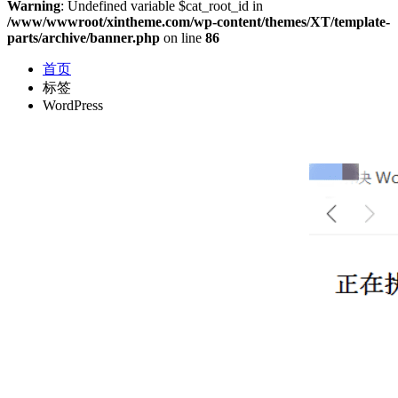
Warning
: Undefined variable $cat_root_id in
/www/wwwroot/xintheme.com/wp-content/themes/XT/template-
parts/archive/banner.php
on line
86
首页
标签
WordPress