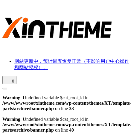
网站更新中，预计周五恢复正常（不影响用户中心操作
和网站授权）。
0
Warning
: Undefined variable $cat_root_id in
/www/wwwroot/xintheme.com/wp-content/themes/XT/template-
parts/archive/banner.php
on line
33
Warning
: Undefined variable $cat_root_id in
/www/wwwroot/xintheme.com/wp-content/themes/XT/template-
parts/archive/banner.php
on line
40