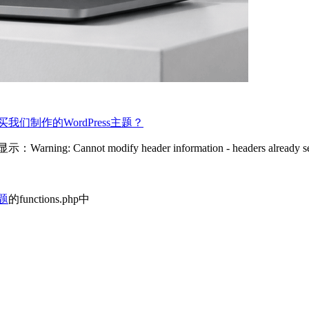
我们制作的WordPress主题？
 modify header information - headers already sent b
主题
的functions.php中