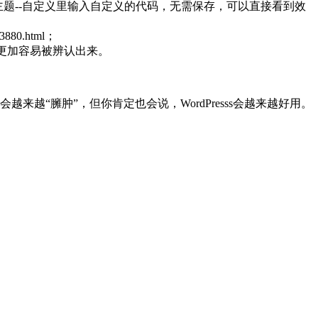
，直接在主题--自定义里输入自定义的代码，无需保存，可以直接看到效
880.html；
DF更加容易被辨认出来。
越来越“臃肿”，但你肯定也会说，WordPresss会越来越好用。