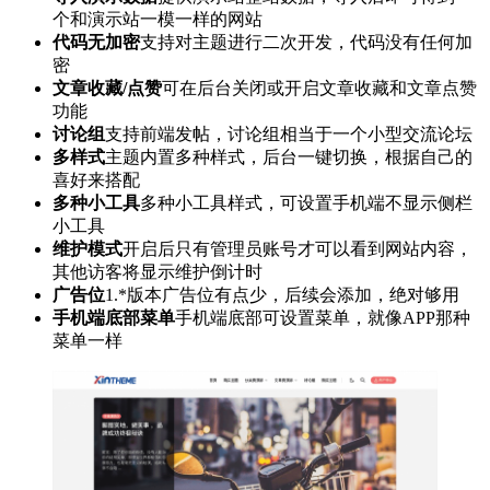
个和演示站一模一样的网站
代码无加密
支持对主题进行二次开发，代码没有任何加
密
文章收藏/点赞
可在后台关闭或开启文章收藏和文章点赞
功能
讨论组
支持前端发帖，讨论组相当于一个小型交流论坛
多样式
主题内置多种样式，后台一键切换，根据自己的
喜好来搭配
多种小工具
多种小工具样式，可设置手机端不显示侧栏
小工具
维护模式
开启后只有管理员账号才可以看到网站内容，
其他访客将显示维护倒计时
广告位
1.*版本广告位有点少，后续会添加，绝对够用
手机端底部菜单
手机端底部可设置菜单，就像APP那种
菜单一样