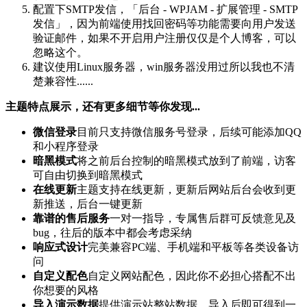
配置下SMTP发信，「后台 - WPJAM - 扩展管理 - SMTP
发信」，因为前端使用找回密码等功能需要向用户发送
验证邮件，如果不开启用户注册仅仅是个人博客，可以
忽略这个。
建议使用Linux服务器，win服务器没用过所以我也不清
楚兼容性......
主题特点展示，还有更多细节等你发现...
微信登录
目前只支持微信服务号登录，后续可能添加QQ
和小程序登录
暗黑模式
将之前后台控制的暗黑模式放到了前端，访客
可自由切换到暗黑模式
在线更新
主题支持在线更新，更新后网站后台会收到更
新推送，后台一键更新
靠谱的售后服务
一对一指导，专属售后群可反馈意见及
bug，往后的版本中都会考虑采纳
响应式设计
完美兼容PC端、手机端和平板等各类设备访
问
自定义配色
自定义网站配色，因此你不必担心搭配不出
你想要的风格
导入演示数据
提供演示站整站数据，导入后即可得到一