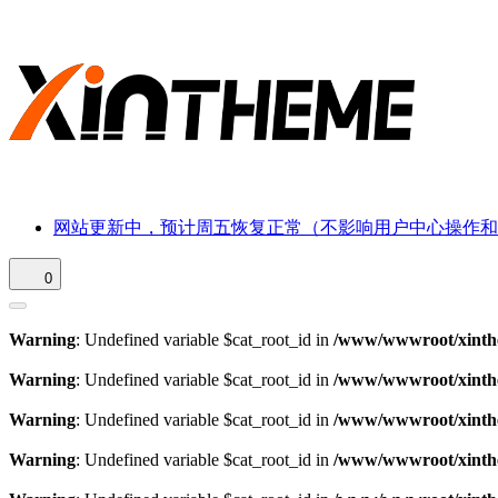
网站更新中，预计周五恢复正常（不影响用户中心操作和
0
Warning
: Undefined variable $cat_root_id in
/www/wwwroot/xinthe
Warning
: Undefined variable $cat_root_id in
/www/wwwroot/xinthe
Warning
: Undefined variable $cat_root_id in
/www/wwwroot/xinthe
Warning
: Undefined variable $cat_root_id in
/www/wwwroot/xinthe