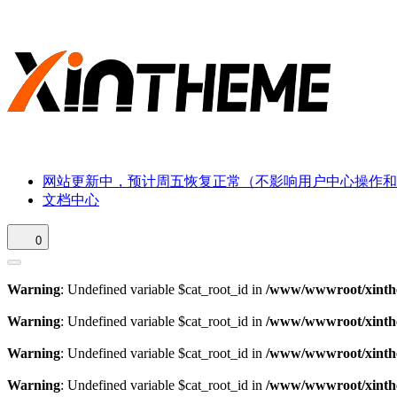
网站更新中，预计周五恢复正常（不影响用户中心操作和
文档中心
0
Warning
: Undefined variable $cat_root_id in
/www/wwwroot/xinthe
Warning
: Undefined variable $cat_root_id in
/www/wwwroot/xinthe
Warning
: Undefined variable $cat_root_id in
/www/wwwroot/xinthe
Warning
: Undefined variable $cat_root_id in
/www/wwwroot/xinthe