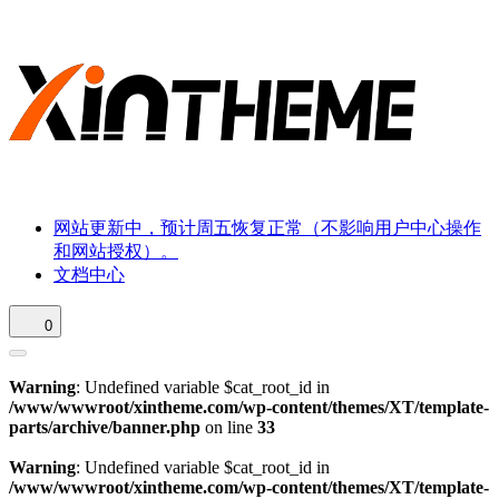
网站更新中，预计周五恢复正常（不影响用户中心操作
和网站授权）。
文档中心
0
Warning
: Undefined variable $cat_root_id in
/www/wwwroot/xintheme.com/wp-content/themes/XT/template-
parts/archive/banner.php
on line
33
Warning
: Undefined variable $cat_root_id in
/www/wwwroot/xintheme.com/wp-content/themes/XT/template-