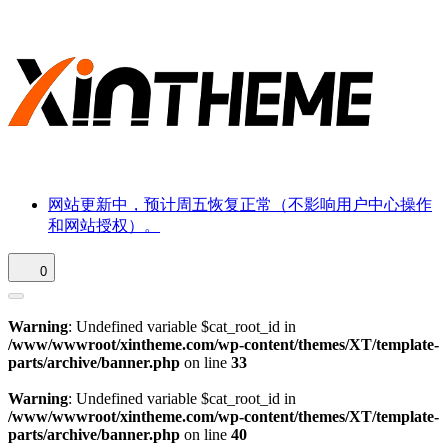
网站更新中，预计周五恢复正常（不影响用户中心操作
和网站授权）。
0
Warning
: Undefined variable $cat_root_id in
/www/wwwroot/xintheme.com/wp-content/themes/XT/template-
parts/archive/banner.php
on line
33
Warning
: Undefined variable $cat_root_id in
/www/wwwroot/xintheme.com/wp-content/themes/XT/template-
parts/archive/banner.php
on line
40