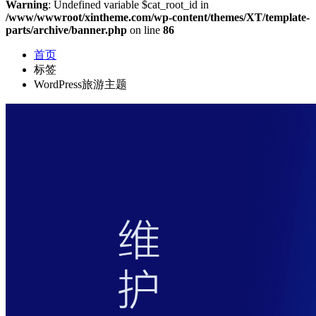
Warning
: Undefined variable $cat_root_id in
/www/wwwroot/xintheme.com/wp-content/themes/XT/template-
parts/archive/banner.php
on line
86
首页
标签
WordPress旅游主题