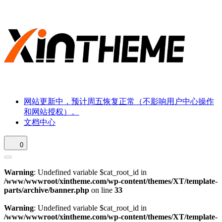
网站更新中，预计周五恢复正常（不影响用户中心操作
和网站授权）。
文档中心
0
Warning
: Undefined variable $cat_root_id in
/www/wwwroot/xintheme.com/wp-content/themes/XT/template-
parts/archive/banner.php
on line
33
Warning
: Undefined variable $cat_root_id in
/www/wwwroot/xintheme.com/wp-content/themes/XT/template-