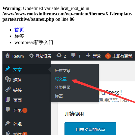
Warning
: Undefined variable $cat_root_id in
/www/wwwroot/xintheme.com/wp-content/themes/XT/template-
parts/archive/banner.php
on line
86
首页
标签
wordpress新手入门