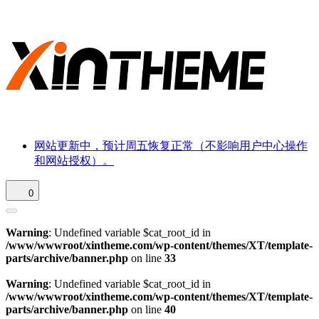
网站更新中，预计周五恢复正常（不影响用户中心操作
和网站授权）。
0
Warning
: Undefined variable $cat_root_id in
/www/wwwroot/xintheme.com/wp-content/themes/XT/template-
parts/archive/banner.php
on line
33
Warning
: Undefined variable $cat_root_id in
/www/wwwroot/xintheme.com/wp-content/themes/XT/template-
parts/archive/banner.php
on line
40