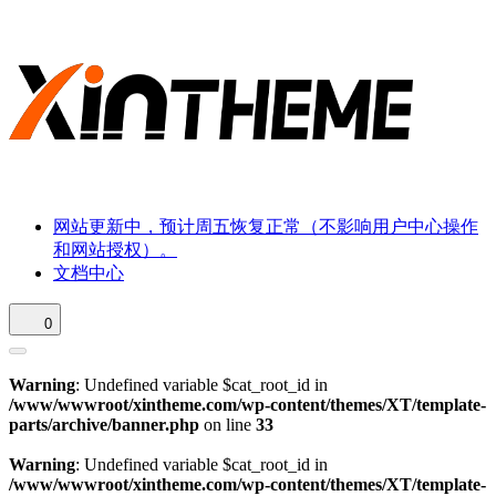
网站更新中，预计周五恢复正常（不影响用户中心操作
和网站授权）。
文档中心
0
Warning
: Undefined variable $cat_root_id in
/www/wwwroot/xintheme.com/wp-content/themes/XT/template-
parts/archive/banner.php
on line
33
Warning
: Undefined variable $cat_root_id in
/www/wwwroot/xintheme.com/wp-content/themes/XT/template-