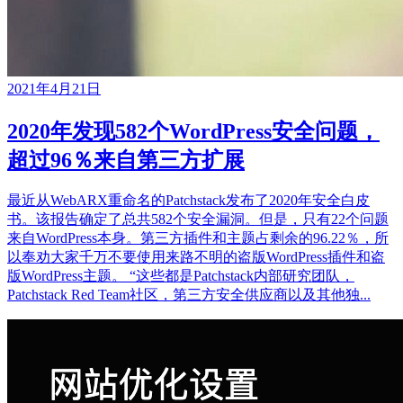
2021年4月21日
2020年发现582个WordPress安全问题，
超过96％来自第三方扩展
最近从WebARX重命名的Patchstack发布了2020年安全白皮
书。该报告确定了总共582个安全漏洞。但是，只有22个问题
来自WordPress本身。第三方插件和主题占剩余的96.22％，所
以奉劝大家千万不要使用来路不明的盗版WordPress插件和盗
版WordPress主题。 “这些都是Patchstack内部研究团队，
Patchstack Red Team社区，第三方安全供应商以及其他独...