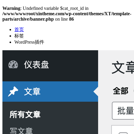
Warning
: Undefined variable $cat_root_id in
/www/wwwroot/xintheme.com/wp-content/themes/XT/template-
parts/archive/banner.php
on line
86
首页
标签
WordPress插件