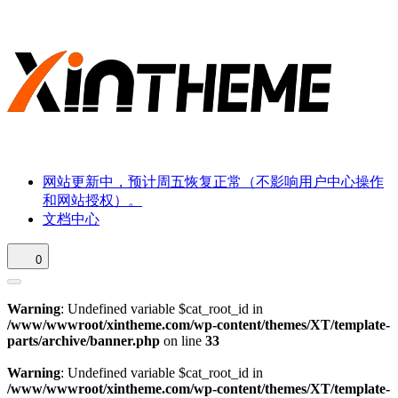
网站更新中，预计周五恢复正常（不影响用户中心操作
和网站授权）。
文档中心
0
Warning
: Undefined variable $cat_root_id in
/www/wwwroot/xintheme.com/wp-content/themes/XT/template-
parts/archive/banner.php
on line
33
Warning
: Undefined variable $cat_root_id in
/www/wwwroot/xintheme.com/wp-content/themes/XT/template-