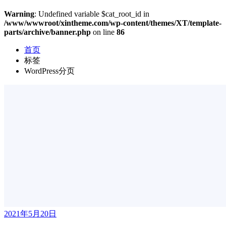
Warning
: Undefined variable $cat_root_id in
/www/wwwroot/xintheme.com/wp-content/themes/XT/template-
parts/archive/banner.php
on line
86
首页
标签
WordPress分页
2021年5月20日