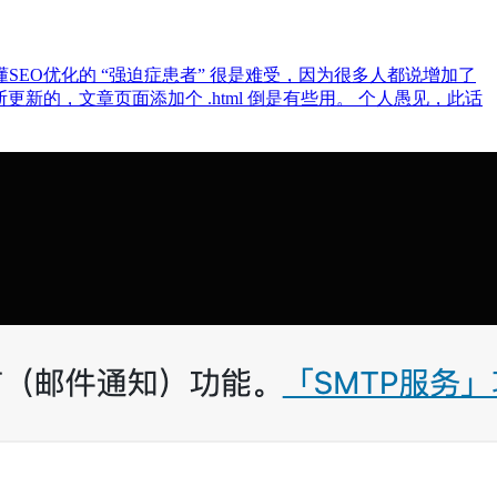
是很懂SEO优化的 “强迫症患者” 很是难受，因为很多人都说增加了
断更新的，文章页面添加个 .html 倒是有些用。 个人愚见，此话