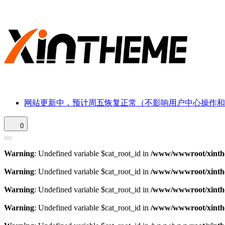
网站更新中，预计周五恢复正常（不影响用户中心操作和
0
Warning
: Undefined variable $cat_root_id in
/www/wwwroot/xinthe
Warning
: Undefined variable $cat_root_id in
/www/wwwroot/xinthe
Warning
: Undefined variable $cat_root_id in
/www/wwwroot/xinthe
Warning
: Undefined variable $cat_root_id in
/www/wwwroot/xinthe