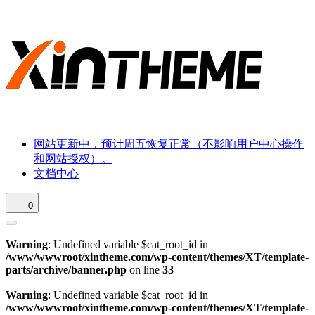
网站更新中，预计周五恢复正常（不影响用户中心操作
和网站授权）。
文档中心
0
Warning
: Undefined variable $cat_root_id in
/www/wwwroot/xintheme.com/wp-content/themes/XT/template-
parts/archive/banner.php
on line
33
Warning
: Undefined variable $cat_root_id in
/www/wwwroot/xintheme.com/wp-content/themes/XT/template-