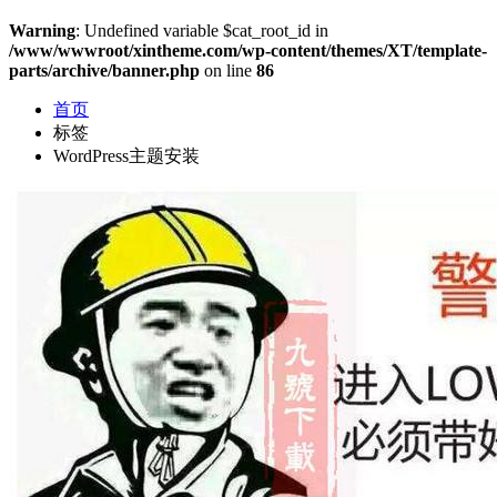
Warning
: Undefined variable $cat_root_id in
/www/wwwroot/xintheme.com/wp-content/themes/XT/template-
parts/archive/banner.php
on line
86
首页
标签
WordPress主题安装