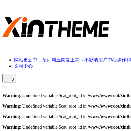
网站更新中，预计周五恢复正常（不影响用户中心操作和
文档中心
0
Warning
: Undefined variable $cat_root_id in
/www/wwwroot/xinthe
Warning
: Undefined variable $cat_root_id in
/www/wwwroot/xinthe
Warning
: Undefined variable $cat_root_id in
/www/wwwroot/xinthe
Warning
: Undefined variable $cat_root_id in
/www/wwwroot/xinthe