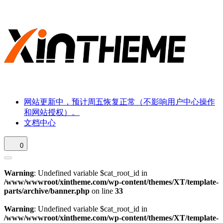
网站更新中，预计周五恢复正常（不影响用户中心操作
和网站授权）。
文档中心
0
Warning
: Undefined variable $cat_root_id in
/www/wwwroot/xintheme.com/wp-content/themes/XT/template-
parts/archive/banner.php
on line
33
Warning
: Undefined variable $cat_root_id in
/www/wwwroot/xintheme.com/wp-content/themes/XT/template-