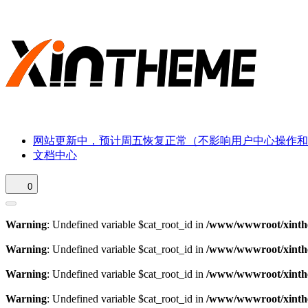
网站更新中，预计周五恢复正常（不影响用户中心操作和
文档中心
0
Warning
: Undefined variable $cat_root_id in
/www/wwwroot/xinthe
Warning
: Undefined variable $cat_root_id in
/www/wwwroot/xinthe
Warning
: Undefined variable $cat_root_id in
/www/wwwroot/xinthe
Warning
: Undefined variable $cat_root_id in
/www/wwwroot/xinthe