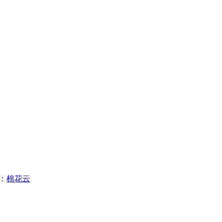
在：
棉花云