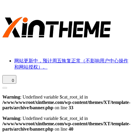
网站更新中，预计周五恢复正常（不影响用户中心操作
和网站授权）。
0
Warning
: Undefined variable $cat_root_id in
/www/wwwroot/xintheme.com/wp-content/themes/XT/template-
parts/archive/banner.php
on line
33
Warning
: Undefined variable $cat_root_id in
/www/wwwroot/xintheme.com/wp-content/themes/XT/template-
parts/archive/banner.php
on line
40