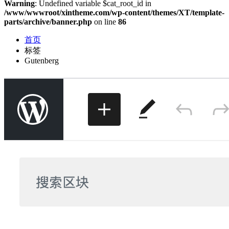
Warning
: Undefined variable $cat_root_id in
/www/wwwroot/xintheme.com/wp-content/themes/XT/template-
parts/archive/banner.php
on line
86
首页
标签
Gutenberg