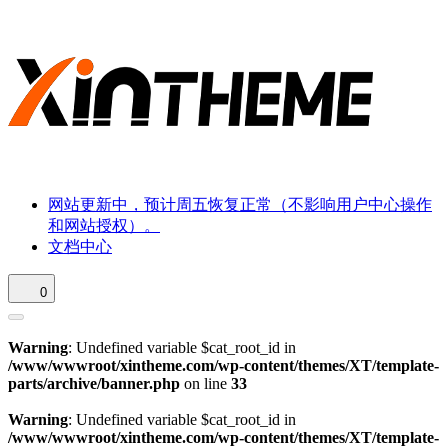
网站更新中，预计周五恢复正常（不影响用户中心操作
和网站授权）。
文档中心
0
Warning
: Undefined variable $cat_root_id in
/www/wwwroot/xintheme.com/wp-content/themes/XT/template-
parts/archive/banner.php
on line
33
Warning
: Undefined variable $cat_root_id in
/www/wwwroot/xintheme.com/wp-content/themes/XT/template-