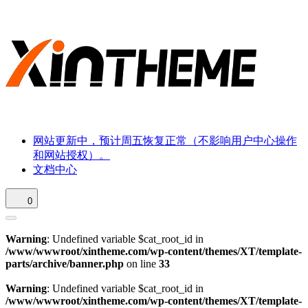
网站更新中，预计周五恢复正常（不影响用户中心操作
和网站授权）。
文档中心
0
Warning
: Undefined variable $cat_root_id in
/www/wwwroot/xintheme.com/wp-content/themes/XT/template-
parts/archive/banner.php
on line
33
Warning
: Undefined variable $cat_root_id in
/www/wwwroot/xintheme.com/wp-content/themes/XT/template-