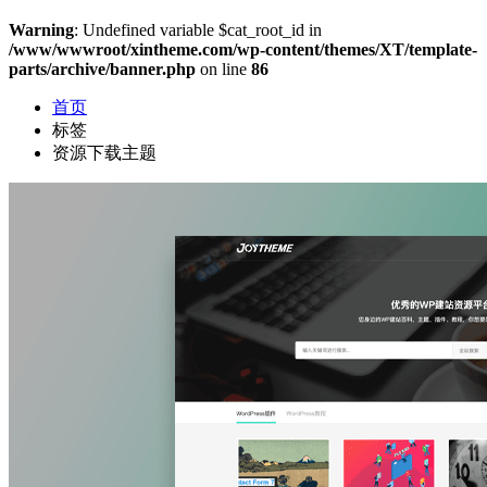
Warning
: Undefined variable $cat_root_id in
/www/wwwroot/xintheme.com/wp-content/themes/XT/template-
parts/archive/banner.php
on line
86
首页
标签
资源下载主题