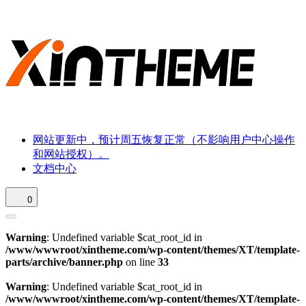
网站更新中，预计周五恢复正常（不影响用户中心操作
和网站授权）。
文档中心
0
Warning
: Undefined variable $cat_root_id in
/www/wwwroot/xintheme.com/wp-content/themes/XT/template-
parts/archive/banner.php
on line
33
Warning
: Undefined variable $cat_root_id in
/www/wwwroot/xintheme.com/wp-content/themes/XT/template-