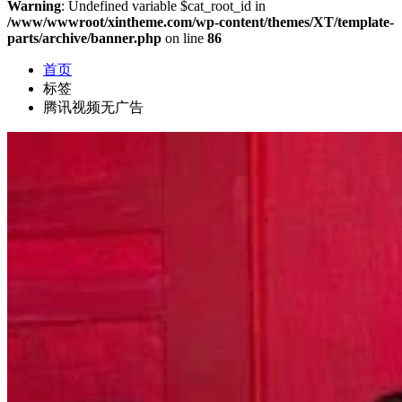
Warning
: Undefined variable $cat_root_id in
/www/wwwroot/xintheme.com/wp-content/themes/XT/template-
parts/archive/banner.php
on line
86
首页
标签
腾讯视频无广告