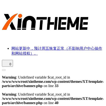
网站更新中，预计周五恢复正常（不影响用户中心操作
和网站授权）。
0
Warning
: Undefined variable $cat_root_id in
/www/wwwroot/xintheme.com/wp-content/themes/XT/template-
parts/archive/banner.php
on line
33
Warning
: Undefined variable $cat_root_id in
/www/wwwroot/xintheme.com/wp-content/themes/XT/template-
parts/archive/banner.php
on line
40