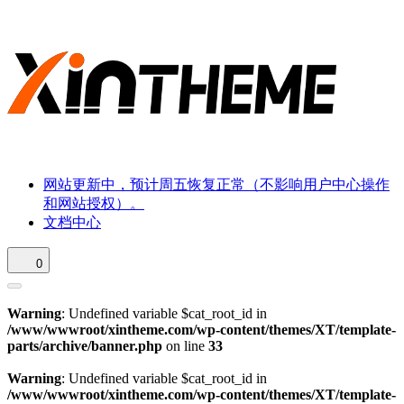
网站更新中，预计周五恢复正常（不影响用户中心操作
和网站授权）。
文档中心
0
Warning
: Undefined variable $cat_root_id in
/www/wwwroot/xintheme.com/wp-content/themes/XT/template-
parts/archive/banner.php
on line
33
Warning
: Undefined variable $cat_root_id in
/www/wwwroot/xintheme.com/wp-content/themes/XT/template-