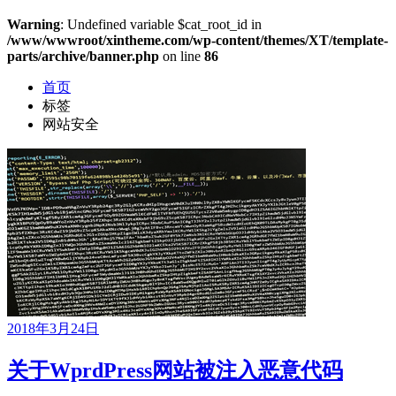
Warning
: Undefined variable $cat_root_id in
/www/wwwroot/xintheme.com/wp-content/themes/XT/template-
parts/archive/banner.php
on line
86
首页
标签
网站安全
2018年3月24日
关于WprdPress网站被注入恶意代码