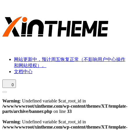
网站更新中，预计周五恢复正常（不影响用户中心操作
和网站授权）。
文档中心
0
Warning
: Undefined variable $cat_root_id in
/www/wwwroot/xintheme.com/wp-content/themes/XT/template-
parts/archive/banner.php
on line
33
Warning
: Undefined variable $cat_root_id in
/www/wwwroot/xintheme.com/wp-content/themes/XT/template-