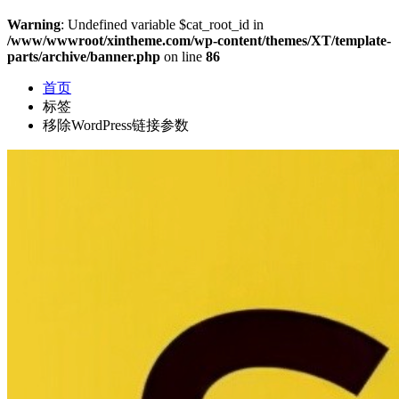
Warning
: Undefined variable $cat_root_id in
/www/wwwroot/xintheme.com/wp-content/themes/XT/template-
parts/archive/banner.php
on line
86
首页
标签
移除WordPress链接参数