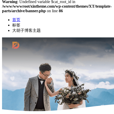
Warning
: Undefined variable $cat_root_id in
/www/wwwroot/xintheme.com/wp-content/themes/XT/template-
parts/archive/banner.php
on line
86
首页
标签
大胡子博客主题