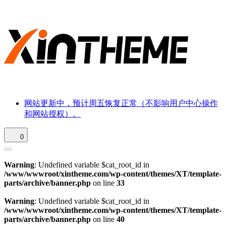
网站更新中，预计周五恢复正常（不影响用户中心操作
和网站授权）。
0
Warning
: Undefined variable $cat_root_id in
/www/wwwroot/xintheme.com/wp-content/themes/XT/template-
parts/archive/banner.php
on line
33
Warning
: Undefined variable $cat_root_id in
/www/wwwroot/xintheme.com/wp-content/themes/XT/template-
parts/archive/banner.php
on line
40