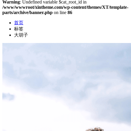
Warning
: Undefined variable $cat_root_id in
/www/wwwroot/xintheme.com/wp-content/themes/XT/template-
parts/archive/banner.php
on line
86
首页
标签
大胡子