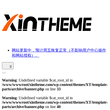
网站更新中，预计周五恢复正常（不影响用户中心操作
和网站授权）。
0
Warning
: Undefined variable $cat_root_id in
/www/wwwroot/xintheme.com/wp-content/themes/XT/template-
parts/archive/banner.php
on line
33
Warning
: Undefined variable $cat_root_id in
/www/wwwroot/xintheme.com/wp-content/themes/XT/template-
parts/archive/banner.php
on line
40