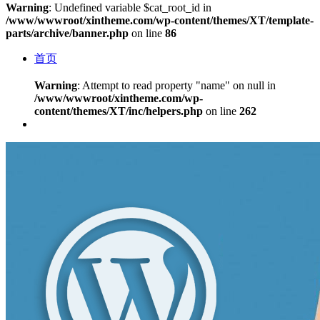
Warning
: Undefined variable $cat_root_id in
/www/wwwroot/xintheme.com/wp-content/themes/XT/template-
parts/archive/banner.php
on line
86
首页
Warning
: Attempt to read property "name" on null in
/www/wwwroot/xintheme.com/wp-
content/themes/XT/inc/helpers.php
on line
262