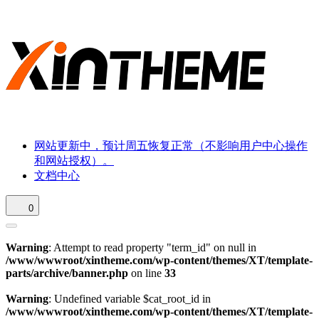
网站更新中，预计周五恢复正常（不影响用户中心操作
和网站授权）。
文档中心
0
Warning
: Attempt to read property "term_id" on null in
/www/wwwroot/xintheme.com/wp-content/themes/XT/template-
parts/archive/banner.php
on line
33
Warning
: Undefined variable $cat_root_id in
/www/wwwroot/xintheme.com/wp-content/themes/XT/template-