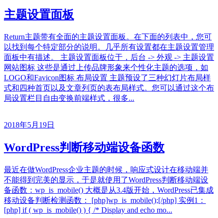
主题设置面板
Return主题带有全面的主题设置面板。在下面的列表中，您可
以找到每个特定部分的说明。几乎所有设置都在主题设置管理
面板中有描述。 主题设置面板位于，后台 -> 外观 -> 主题设置
网站图标 这些是通过上传品牌形象来个性化主题的选项，如
LOGO和Favicon图标 布局设置 主题预设了三种幻灯片布局样
式和四种首页以及文章列页的表布局样式。您可以通过这个布
局设置栏目自由变换前端样式，很多...
2018年5月19日
WordPress判断移动端设备函数
最近在做WordPress企业主题的时候，响应式设计在移动端并
不能得到完美的显示，于是就使用了WordPress判断移动端设
备函数：wp_is_mobile() 大概是从3.4版开始，WordPress已集成
移动设备判断检测函数： [php]wp_is_mobile();[/php] 实例1：
[php] if ( wp_is_mobile() ) { /* Display and echo mo...