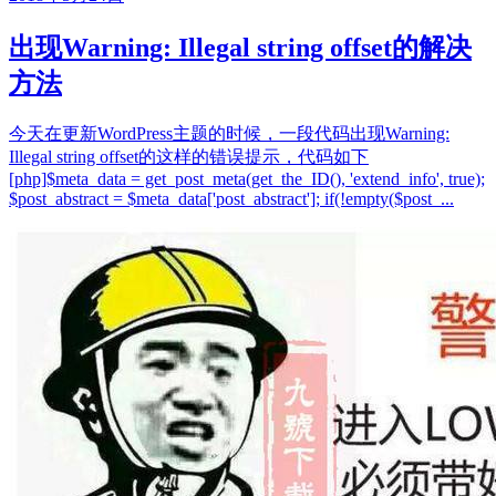
出现Warning: Illegal string offset的解决
方法
今天在更新WordPress主题的时候，一段代码出现Warning:
Illegal string offset的这样的错误提示，代码如下
[php]$meta_data = get_post_meta(get_the_ID(), 'extend_info', true);
$post_abstract = $meta_data['post_abstract']; if(!empty($post_...