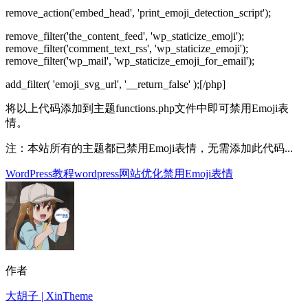
remove_action('embed_head', 'print_emoji_detection_script');
remove_filter('the_content_feed', 'wp_staticize_emoji');
remove_filter('comment_text_rss', 'wp_staticize_emoji');
remove_filter('wp_mail', 'wp_staticize_emoji_for_email');
add_filter( 'emoji_svg_url', '__return_false' );[/php]
将以上代码添加到主题functions.php文件中即可禁用Emoji表
情。
注：本站所有的主题都已禁用Emoji表情，无需添加此代码...
WordPress教程
wordpress网站优化
禁用Emoji表情
作者
大胡子 | XinTheme